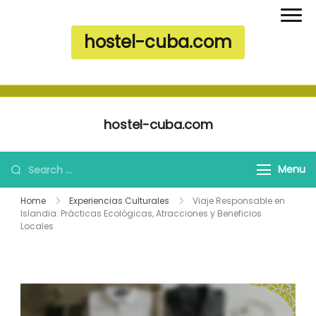
hostel-cuba.com
Skip to content
hostel-cuba.com
Search for:
Menu
Home
Experiencias Culturales
Viaje Responsable en
Islandia: Prácticas Ecológicas, Atracciones y Beneficios
Locales