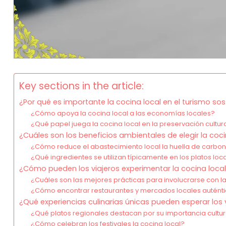
Key sections in the article:
¿Por qué es importante la cocina local en el turismo sos
¿Cómo apoya la cocina local a las economías locales?
¿Qué papel juega la cocina local en la preservación cultur
¿Cuáles son los beneficios ambientales de elegir la coci
¿Cómo reduce el abastecimiento local la huella de carbo
¿Qué ingredientes se utilizan típicamente en los platos loc
¿Cómo pueden los viajeros experimentar la cocina loca
¿Cuáles son las mejores prácticas para involucrarse con la 
¿Cómo encontrar restaurantes y mercados locales autént
¿Qué experiencias culinarias únicas pueden esperar los 
¿Qué platos regionales destacan por su importancia cultur
¿Cómo celebran los festivales la cocina local?