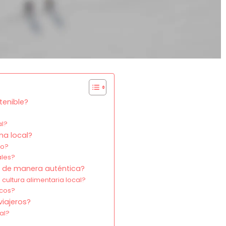
tenible?
al?
na local?
no?
ales?
l de manera auténtica?
cultura alimentaria local?
icos?
viajeros?
al?